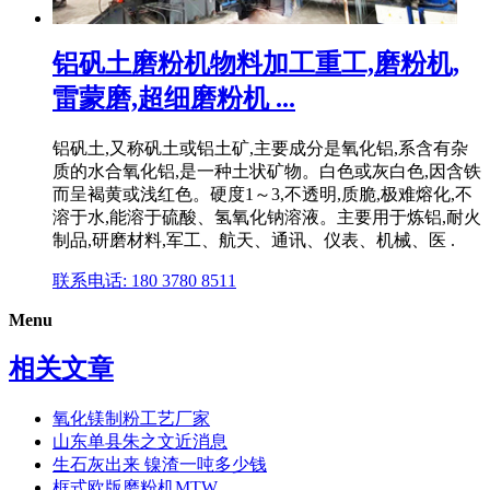
铝矾土磨粉机物料加工重工,磨粉机,
雷蒙磨,超细磨粉机 ...
铝矾土,又称矾土或铝土矿,主要成分是氧化铝,系含有杂
质的水合氧化铝,是一种土状矿物。白色或灰白色,因含铁
而呈褐黄或浅红色。硬度1～3,不透明,质脆,极难熔化,不
溶于水,能溶于硫酸、氢氧化钠溶液。主要用于炼铝,耐火
制品,研磨材料,军工、航天、通讯、仪表、机械、医 .
联系电话: 180 3780 8511
Menu
相关文章
氧化镁制粉工艺厂家
山东单县朱之文近消息
生石灰出来 镍渣一吨多少钱
框式欧版磨粉机MTW