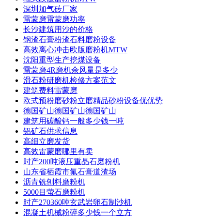
深圳加气砖厂家
雷蒙磨雷蒙磨功率
长沙建筑用沙的价格
钢渣石膏粉渣石料磨粉设备
高效离心冲击欧版磨粉机MTW
沈阳重型生产挖煤设备
雷蒙磨4R磨机余风量是多少
滑石粉研磨机检修方案范文
建筑费料雷蒙磨
欧式预粉磨砂粉立磨精品砂粉设备优优势
德国矿山德国矿山德国矿山
建筑用碳酸钙一般多少钱一吨
铝矿石供求信息
高细立磨发货
高效雷蒙磨哪里有卖
时产200吨液压重晶石磨粉机
山东省栖霞市氟石膏道渣场
沥青铣刨料磨粉机
5000目萤石磨粉机
时产270360吨玄武岩卵石制沙机
混凝土机械粉碎多少钱一个立方