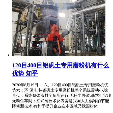
120目400目铝矾土专用磨粉机有什么
优势 知乎
2020年8月19日 · 六、120目400目铝矾土专用磨粉机优
势六：环 保 桂林铝矾土专用磨粉机整个系统震动小,噪
音低；系统整体密封全负压运行,无粉尘外溢,基本可实现
无粉尘车间；立式磨技术及装备是我国大力倡导的节能
降耗新技术,有利于提升企业在本区域乃我国粉体