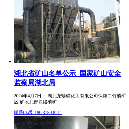
湖北省矿山名单公示_国家矿山安全
监察局湖北局
2024年4月7日 · 湖北龙蟒磷化工有限公司保康白竹磷矿
区Ⅰ矿段北部块段磷矿
联系电话: 180 3780 8511