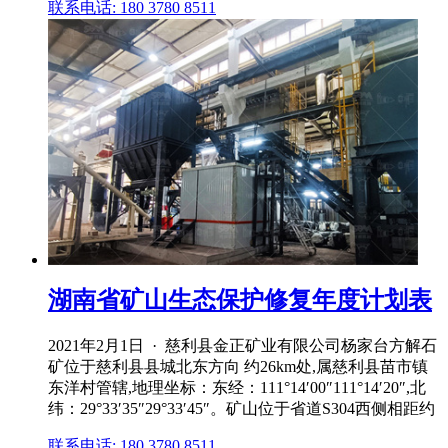
联系电话: 180 3780 8511
湖南省矿山生态保护修复年度计划表
2021年2月1日 · 慈利县金正矿业有限公司杨家台方解石
矿位于慈利县县城北东方向 约26km处,属慈利县苗市镇
东洋村管辖,地理坐标：东经：111°14′00″111°14′20″,北
纬：29°33′35″29°33′45″。矿山位于省道S304西侧相距约
联系电话: 180 3780 8511