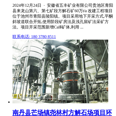
2024年12月24日 · 安徽省五丰矿业有限公司贵池区青阳
县来龙山第六、第七矿段方解石矿60万t/a 改建工程项目
位于池州市青阳县陵阳镇。项目采用地下开采方式,平酮
斜坡道联合开拓,使用阶段矿房法及浅孔留矿法采矿方
法。项目开采范围新增CalⅡ矿体,利用 ...
联系电话: 180 3780 8511
南丹县芒场镇尧林村方解石场项目环