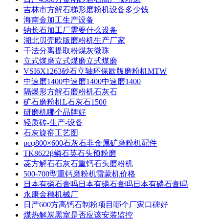
吉林市方解石梯形磨粉机设备多少钱
海南金加工生产设备
钠长石加工厂需要什么设备
湖北贝壳欧版磨粉机生产厂家
干法分离提取粉煤灰微珠
立式煤磨立式煤磨立式煤磨
VSI6X1263砂石立轴环保欧版磨粉机MTW
中速磨1400中速磨1400中速磨1400
隔爆形方解石磨粉机石灰石
矿石磨粉机L石灰石1500
研磨机哪个品牌好
轻质砖-生产-设备
石灰旋窑工艺图
pcφ800×600石灰石非金属矿磨粉机配件
TK8622β鳞石英石头预粉磨
菱方解石石灰石重钙石头磨粉机
500-700型重钙磨粉机雷蒙机价格
日本有磷石膏吗日本有磷石膏吗日本有磷石膏吗
永康金穗机械厂
日产600方高钙石制粉项目哪个厂家口碑好
煤热解炭黑室是否应该安装监控