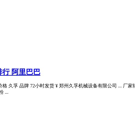
行 阿里巴巴
久孚 品牌 72小时发货 ¥ 郑州久孚机械设备有限公司 ... 厂
...