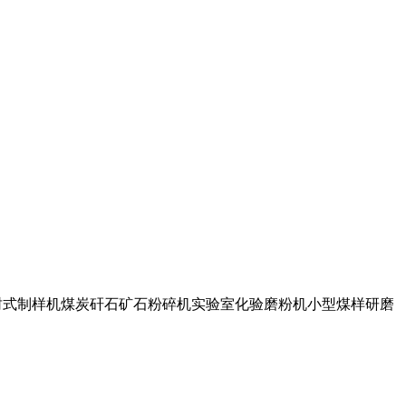
相似 密封式制样机煤炭矸石矿石粉碎机实验室化验磨粉机小型煤样研磨