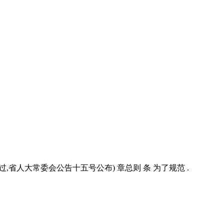
过,省人大常委会公告十五号公布) 章总则 条 为了规范 .