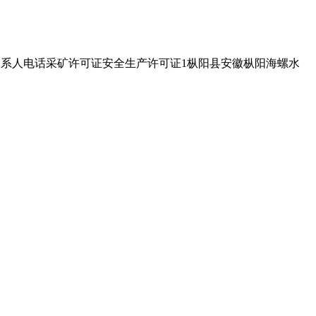
信地址联系人电话采矿许可证安全生产许可证1枞阳县安徽枞阳海螺水