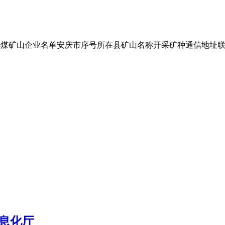
 6 页安徽省非煤矿山企业名单安庆市序号所在县矿山名称开采矿种通
息化厅