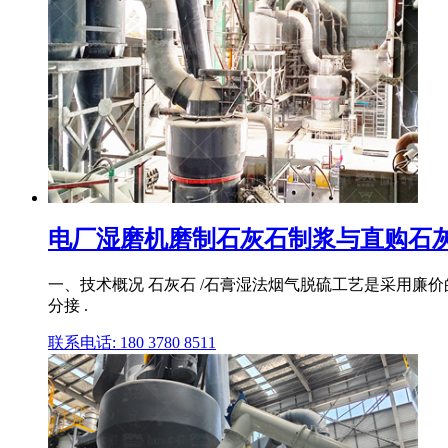
电厂湿磨机磨制石灰石制浆与直购石
一、技术概况 石灰石 /石膏湿法烟气脱硫工艺是采用廉
分接 .
联系电话: 180 3780 8511