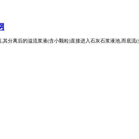
网
的分离,其分离后的溢流浆液(含小颗粒)直接进入石灰石浆液池,而底