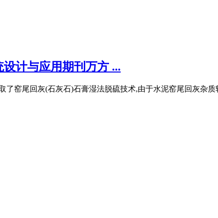
计与应用期刊万方 ...
生产线采取了窑尾回灰(石灰石)石膏湿法脱硫技术,由于水泥窑尾回灰