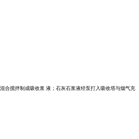
水混合搅拌制成吸收浆 液；石灰石浆液经泵打入吸收塔与烟气充