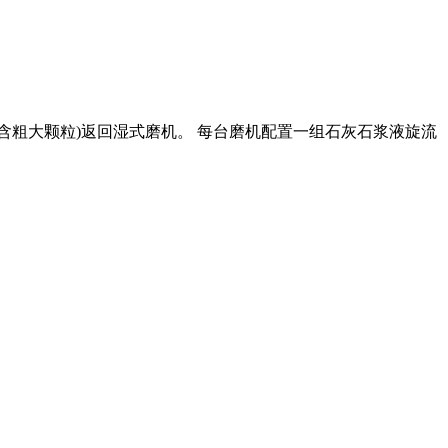
流(含粗大颗粒)返回湿式磨机。 每台磨机配置一组石灰石浆液旋流