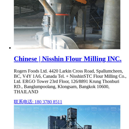
Chinese | Nisshin Flour Milling INC.
Rogers Foods Ltd. 4420 Larkin Cross Road, Spallumcheen,
BC, V4Y 1A6, Canada Tel. + NisshinSTC Flour Milling Co.,
Ltd. ERGO Tower 23rd Floor, 126/8891 Krung Thonburi
RD., Banglumpoolang, Klongsarn, Bangkok 10600,
THAILAND
联系电话: 180 3780 8511