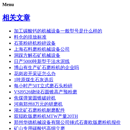
Menu
相关文章
加工碳酸钙的机械设备一般型号是什么样的
料仓的排放标准
石英粉碎机粉碎设备
上海石料磨粉机械设备公司
洞踩方解石矿机械设备
日产5000吨新型干法水泥线
博山有生产矿石磨粉机的企业吗
花岗岩开采证怎么办
1吨原煤生石灰选后
每小时产50T立式磨石头粉碎
VSI9526烧绿石圆锥高产预粉磨
焦煤弹簧圆锥破碎机
河南郑州8万元的研磨机
湖北矿石磨粉机耐磨配件
双辊欧版磨粉机MTW产量20TH
郑州华德机械设备有限公司锤式石膏欧版磨粉机报价
矿山专用碳酸钙高细立磨