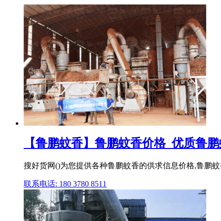
【鲁鹏蚊香】鲁鹏蚊香价格_优质鲁鹏蚊香
搜好货网()为您提供各种鲁鹏蚊香的供求信息价格,鲁鹏
联系电话: 180 3780 8511