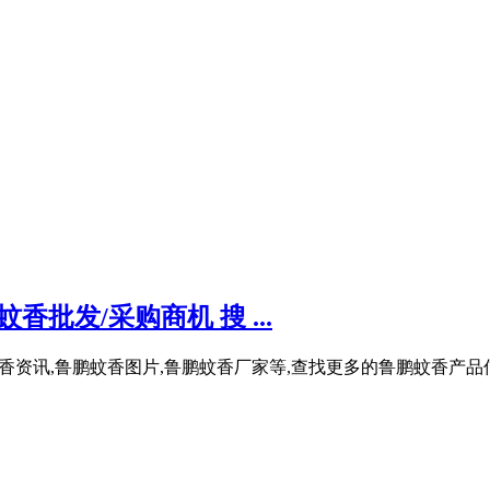
批发/采购商机 搜 ...
蚊香资讯,鲁鹏蚊香图片,鲁鹏蚊香厂家等,查找更多的鲁鹏蚊香产