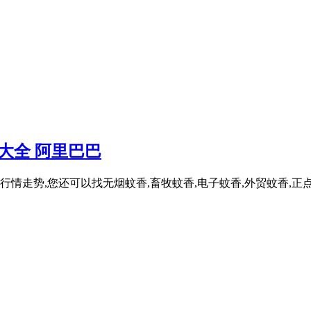
大全 阿里巴巴
格等行情走势,您还可以找无烟蚊香,畜牧蚊香,电子蚊香,外贸蚊香,