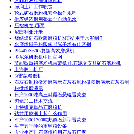
方解石液压圆锥粉碎机
膨润土厂工作职责
轮式矿石磨粉机安全操作规程
供应经济耐用整套全自动化水
压褶机在-哪买
尼曰利亚开釆
烧结煤矸石欧版磨粉机MTW 用于水泥制作
水磨粉腻子粉跟多邦腻子粉有什区别
PE-400X600-复摆高效磨煤机
多尼尔研磨机中国官网
节能型重钙磨粉机雷蒙机 电石泥文安县矿石磨粉机
上海胶带机厂
3r雷蒙粉磨机
石灰石制粉微粉磨演示石灰石制粉微粉磨演示石灰石制
粉微粉磨演示
日产1000吨高三斜霞石悬辊雷蒙磨
陶瓷加工技术交流
上特维克重晶石磨粉机
钻井用膨润土起什么作用
时产10001700吨鹅孵石新型雷蒙磨
生产五千吨的重钙粉设备
专业生产矿石磨粉机用石灰石厂家