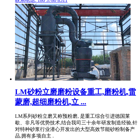
联系电话: 180 3780 8511
LM砂粉立磨磨粉设备重工,磨粉机,雷
蒙磨,超细磨粉机,立 ...
LM系列砂粉立磨又称预粉磨, 是重工综合引进德国莱
歇、非凡等优势技术,结合我司三十余年研发制造经验,针
对特种砂浆行业潜心开发出的大型高效节能砂粉制备产
品,拥有多项自主 .