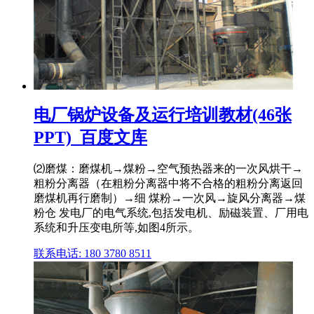
电厂锅炉设备及运行培训教材(46张
PPT)_百度文库
⑵磨煤：磨煤机→煤粉→空气预热器来的一次风烘干→
粗粉分离器（在粗粉分离器中将不合格的粗粉分离返回
磨煤机再行磨制）→细 煤粉→一次风→旋风分离器→煤
粉仓 发电厂的电气系统,包括发电机、励磁装置、厂用电
系统和升压变电所等,如图4所示。
联系电话: 180 3780 8511