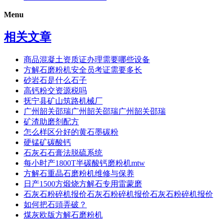
Menu
相关文章
商品混凝土资质证办理需要哪些设备
方解石磨粉机安全员考证需要多长
砂岩石是什么石子
高钙粉交资源税吗
抚宁县矿山筑路机械厂
广州韶关邵瑞广州韶关邵瑞广州韶关邵瑞
矿渣助磨剂配方
怎么样区分好的黄石墨碳粉
硬锰矿碳酸钙
石灰石石膏法脱硫系统
每小时产1800T半碳酸钙磨粉机mtw
方解石重晶石磨粉机维修与保养
日产1500方煅烧方解石专用雷蒙磨
石灰石粉碎机报价石灰石粉碎机报价石灰石粉碎机报价
如何把石頭弄破？
煤灰欧版方解石磨粉机